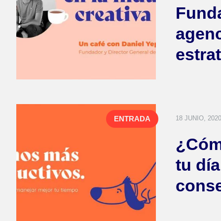
Funda
agenc
estra
18 JUNIO, 202
ENTRADA
¿Cómo
tu día
conse