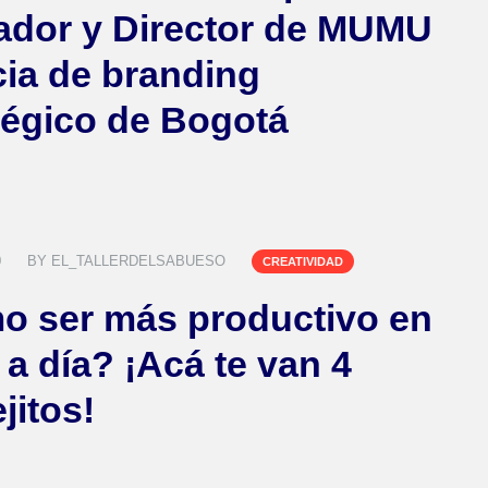
dor y Director de MUMU
ia de branding
tégico de Bogotá
0
BY
EL_TALLERDELSABUESO
CREATIVIDAD
 ser más productivo en
 a día? ¡Acá te van 4
jitos!