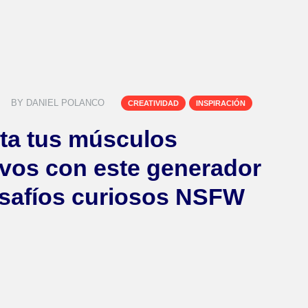
BY
DANIEL POLANCO
CREATIVIDAD
INSPIRACIÓN
ita tus músculos
ivos con este generador
safíos curiosos NSFW