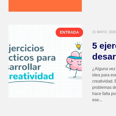
21 MAYO, 2020
ENTRADA
5 eje
desarr
¿Alguna vez 
idea para es
creatividad.
problemas de
hace falta p
ese...