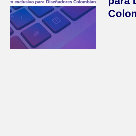
para 
Colo