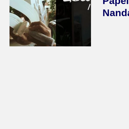
Papel
Nand