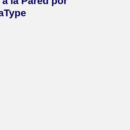
 a la Pared por
aType