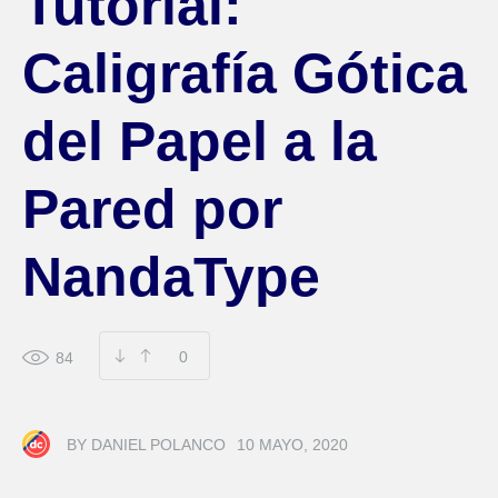
Tutorial:
Caligrafía Gótica
del Papel a la
Pared por
NandaType
0
84
BY
DANIEL POLANCO
10 MAYO, 2020