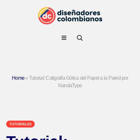
Home
»
Tutorial: Caligrafía Gótica del Papel a la Pared por
NandaType
TUTORIALES