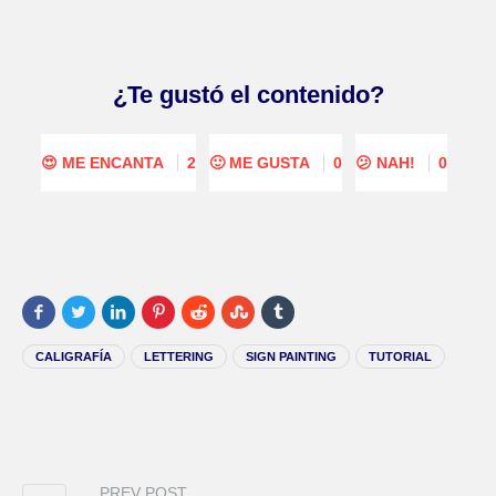
¿Te gustó el contenido?
😍 ME ENCANTA
2
🙂 ME GUSTA
0
😕 NAH!
0
CALIGRAFÍA
LETTERING
SIGN PAINTING
TUTORIAL
PREV POST