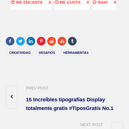
😍 ME ENCANTA
0
🙂 ME GUSTA
0
😕 NAH!
0
CREATIVIDAD
DESAFIOS
HERRAMIENTAS
PREV POST
15 Increíbles tipografías Display
totalmente gratis #TiposGratis No.1
NEXT POST