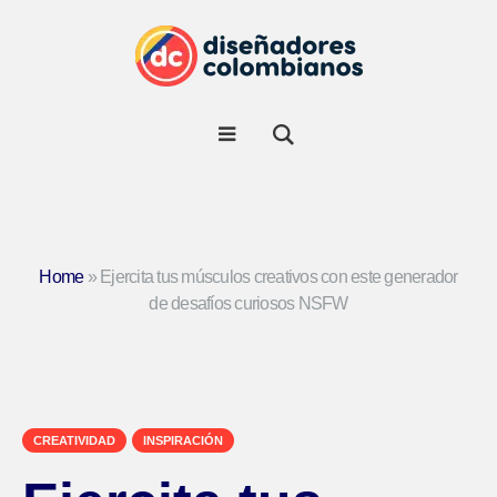
Home
»
Ejercita tus músculos creativos con este generador
de desafíos curiosos NSFW
CREATIVIDAD
INSPIRACIÓN