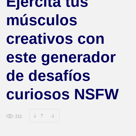
Ejercita tus
músculos
creativos con
este generador
de desafíos
curiosos NSFW
-1
211