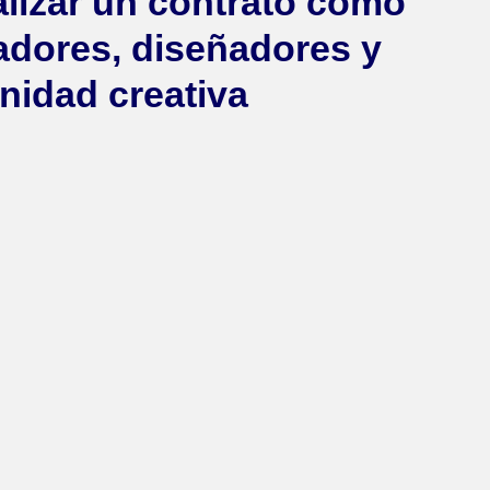
alizar un contrato como
radores, diseñadores y
idad creativa