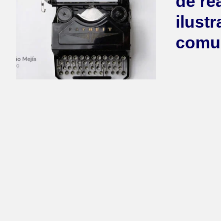
de re
ilust
comun