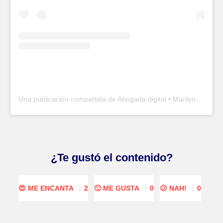
Una publicación compartida de Abogada digital • Marilyn👩🏼‍⚖️ (@la.abogada.co)
¿Te gustó el contenido?
😍 ME ENCANTA
2
🙂 ME GUSTA
0
😕 NAH!
0