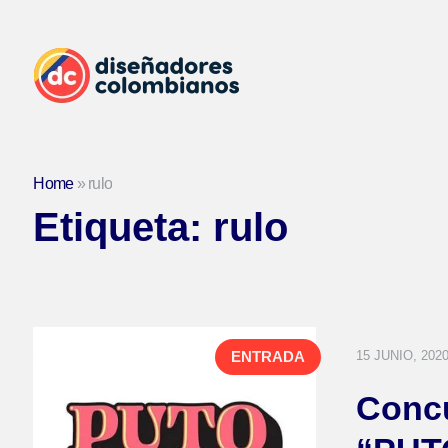
Home
»
rulo
Etiqueta:
rulo
15 JUNIO, 202
ENTRADA
Concu