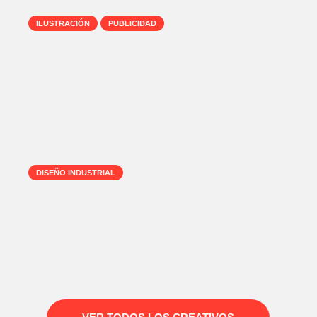
ILUSTRACIÓN
PUBLICIDAD
Eddy Márquez, una
vida entre la
ilustración y la
publicidad
DISEÑO INDUSTRIAL
Los finos detalles
en el mobiliario de
Mauricio Sanin