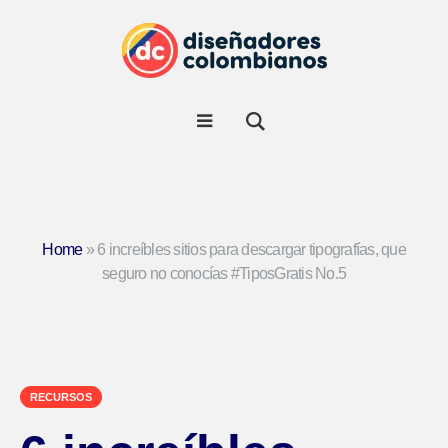
Home
»
6 increíbles sitios para descargar tipografías, que
seguro no conocías #TiposGratis No.5
RECURSOS