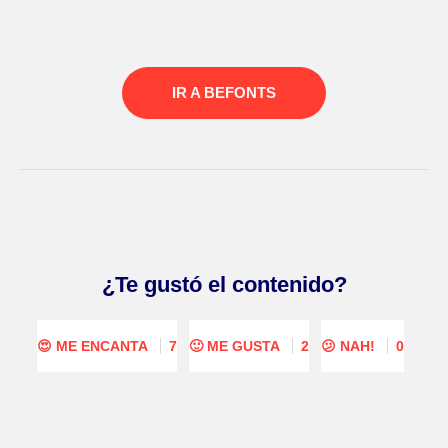
IR A BEFONTS
¿Te gustó el contenido?
😍 ME ENCANTA
7
🙂 ME GUSTA
2
😕 NAH!
0